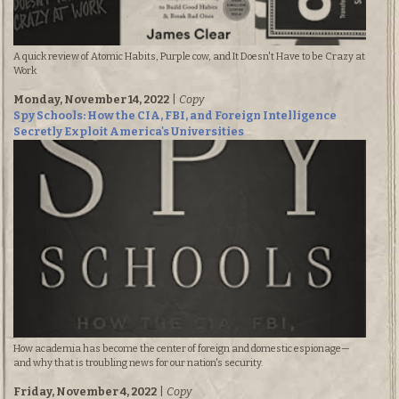
A quick review of Atomic Habits, Purple cow, and It Doesn't Have to be Crazy at
Work
Monday, November 14, 2022
|
Copy
Spy Schools: How the CIA, FBI, and Foreign Intelligence
Secretly Exploit America's Universities
How academia has become the center of foreign and domestic espionage—
and why that is troubling news for our nation's security.
Friday, November 4, 2022
|
Copy