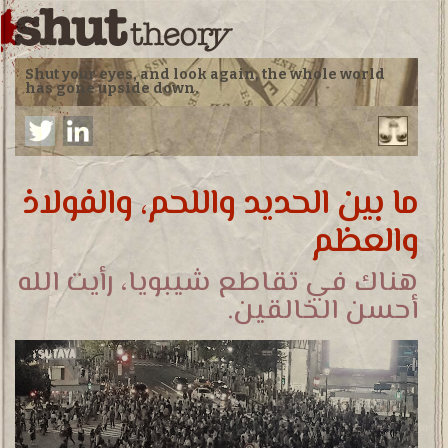
Shut your eyes, and look again, the whole world
has gone upside down.
ما بين الحديد واللحم، والفولاذ
والعظم
هناك في تقاطع شيبويا، رأيت الله
أحسن الخالقين.