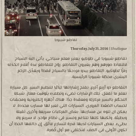
تقاطع شيبويا
Thursday, July 21, 2016
|
Shutlogue
تقاطع شيبويا في طوكيو يعتبر معلم سياحي، يأتي اليه السياح
لالتقاط صورهم وهم يعبرون التقاطع. روّج للتقاطع عدة أفلام اتخذته
رمزًا لطوكيو. التقاطع يبدو مزدحمًا بالسياح فقط! ويغذّي الزخم
البشري محطّة شيبويا الرئيسية.
التقاطع ذو أربع أذرع، تفتح إشاراتها تباعًا لتنظيم السير. كل سيارة
تعلم ما تفعل. تلك الإشارات تضيء وتطفء بتوقيت ممتاز. شبكة
التحكّم بالسير مركزيّة ومعقدة جدًا. هناك أجهزة إلكترونية ومجسّات
لحساب الضغط المروري. السيارات التي تعبر لها مسارب محددة، لا
يمكن ان تتوه عن مساربها. بعض المركبات سريعة وأخرى ثقيلة
وبطيئة، ولكنها كلها تتناغم وتسير في نظامٍ موّحدٍ، لا سريع ولا
بطيء. بعض السيارات لديها قدرة لتسارع فائق، إن حالفها الحظ أن
تكون الأولى في الصف، فتختفي مع أول خُضرة.