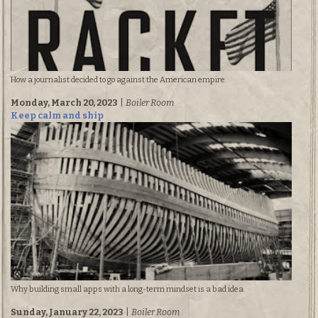
How a journalist decided to go against the American empire.
Monday, March 20, 2023
|
Boiler Room
Keep calm and ship
Why building small apps with a long-term mindset is a bad idea
Sunday, January 22, 2023
|
Boiler Room