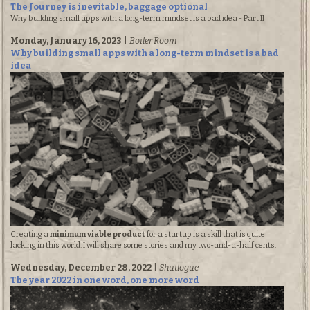
The Journey is inevitable, baggage optional
Why building small apps with a long-term mindset is a bad idea - Part II
Monday, January 16, 2023
|
Boiler Room
Why building small apps with a long-term mindset is a bad
idea
Creating a
minimum viable product
for a startup is a skill that is quite
lacking in this world. I will share some stories and my two-and-a-half cents.
Wednesday, December 28, 2022
|
Shutlogue
The year 2022 in one word, one more word