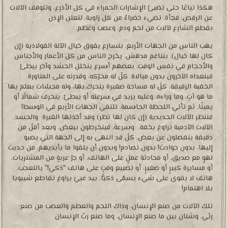
هكذا تباعًا حتى تضيئ الإشارات الحمراء في كل الأذرع، وتتوقف الآلات
عن الرقص. فجأة. تضيء خضراءُ من كل زاوية، لتعلن الإذن
بقطع الشارع لآلات من لحم ودم، وعصب وعظم.
يهب الناس من الجهات الأربع. بتسارع يفوق خيال الآلة الفولاذية (إن
كان لها خيال). بتناغم مدهش، يخرج الناس من كل الأعمار والأجناس
والأحجام في نفس الوقت، بعضهم أسرع يتخلل الحشد وآخر يبطئ
فيتعداه الآخرون بدون مبالاة. كلّ له محرّكه، وقدرته على المناورة
الخفية الرقيقة، كلّ له مساحة صغيرة يتحرك بها، وله مجسّات يعلم بها
ما هو آتٍ، وما وراءه، وعليه يزيد في سرعته أو يبطئ، ينحرف شمالًا أو
يمينًا. ثم تأتي اللحظة الحاسمة، تلتقي الجهات الأربع في الوسط!
فتنظر الآلات الحديدية (إن كان لها نظر) وقد أخذتها الغيرة والحسد.
الآلات الآدمية تراوغ بخفة، وسرعة، فينخرطون ببعض، وبعد أقلّ من
دقيقة ينفصلون عن بعض، كلّ قد اتنهى به إلى الجهة التي يصبو
إليها، بدون حوادث! بدون تصادم! وبدون أن يلقوا ما بأيديهم، من حديث
لهوٍ مع صديق، أو محادثة عملٍ على الهاتف، أو جرّ عربةٍ من المشتريات،
أو مسايرة كبيرٍ أو صغيرٍ، أو تضييع وقتٍ على هاتف "ذكي!" ياللعجب،
هاتف لا يقوى على شيء يسمّى ذكيًّا، بيد غبيّ يراوغ تقاطع شيبويا
بلا اهتمام!
تلك الآلات من صنع الإنسان، وذاك اللحم والعظم والعصب من صنع
ربّي. وشتان بين ما صنع الإنسان، وما صنع ربّ الإنسان